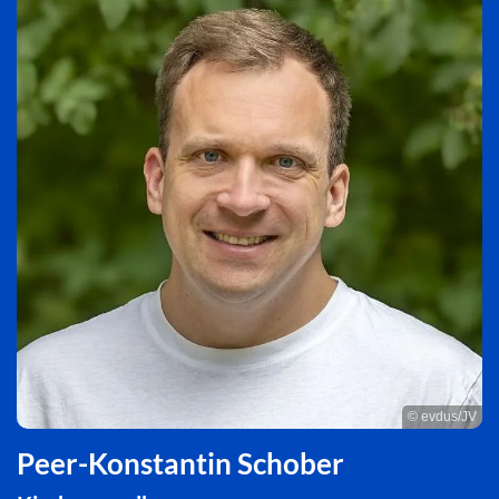
© evdus/JV
Peer-Konstantin Schober