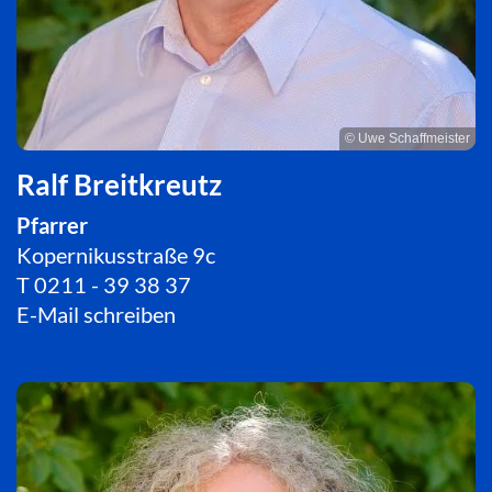
© Uwe Schaffmeister
Ralf Breitkreutz
Pfarrer
Kopernikusstraße 9c
T
0211 - 39 38 37
E-Mail schreiben