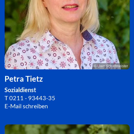
© Uwe Schaffmeister
Petra Tietz
Sozialdienst
T
0211 - 93443-35
E-Mail schreiben