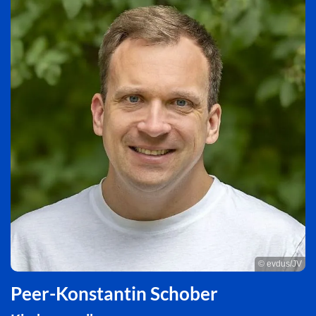
© evdus/JV
Peer-Konstantin Schober