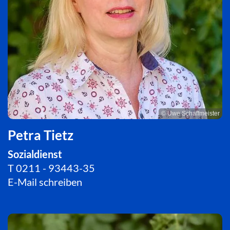
© Uwe Schaffmeister
Petra Tietz
Sozialdienst
T
0211 - 93443-35
E-Mail schreiben