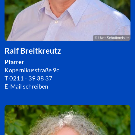
© Uwe Schaffmeister
Ralf Breitkreutz
Pfarrer
Kopernikusstraße 9c
T
0211 - 39 38 37
E-Mail schreiben