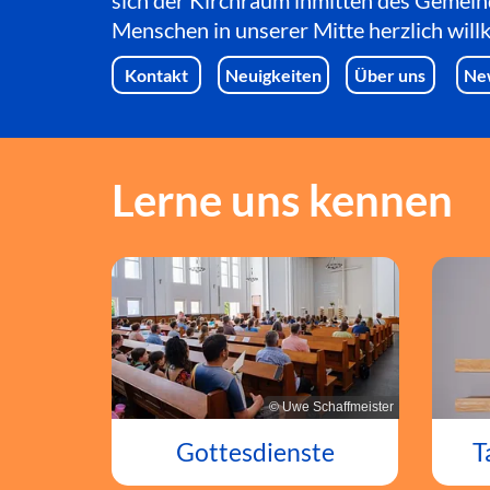
sich der Kirchraum inmitten des Gemein
Menschen in unserer Mitte herzlich wil
Kontakt
Neuigkeiten
Über uns
Ne
Lerne uns kennen
© Uwe Schaffmeister
T
Gottesdienste