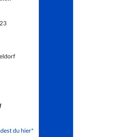
223
eldorf
f
ndest du hier*