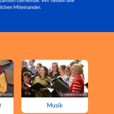
esamten Gemeinde: Wir heißen alle
lichen Miteinander.
© Martina Chardin
inde/SW
Musik
d