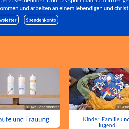
dehauses befindet. Und das spürt man auch in der g
lkommen und arbeiten an einem lebendigen und christ
wsletter
Spendenkonto
© Uwe Schaffmeister
© Geme
aufe und Trauung
Kinder, Familie un
Jugend