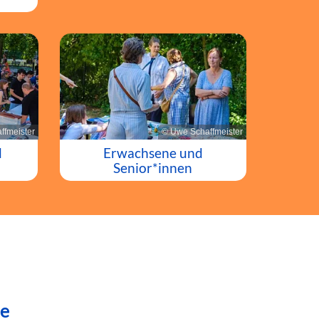
ffmeister
© Uwe Schaffmeister
d
Erwachsene und
Senior*innen
de