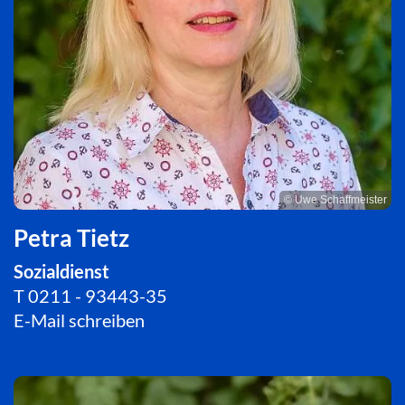
© Uwe Schaffmeister
Petra Tietz
Sozialdienst
T
0211 - 93443-35
E-Mail schreiben