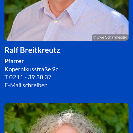
© Uwe Schaffmeister
Ralf Breitkreutz
Pfarrer
Kopernikusstraße 9c
T
0211 - 39 38 37
E-Mail schreiben