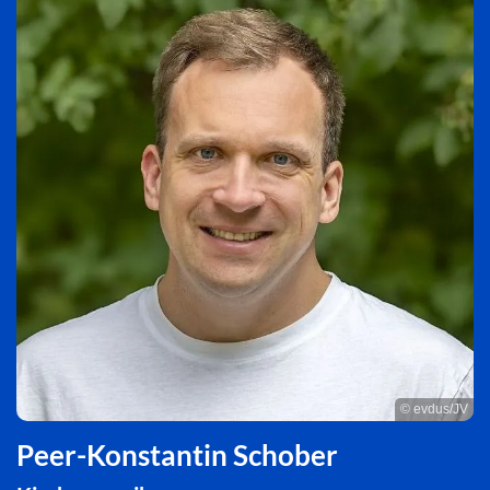
© evdus/JV
Peer-Konstantin Schober