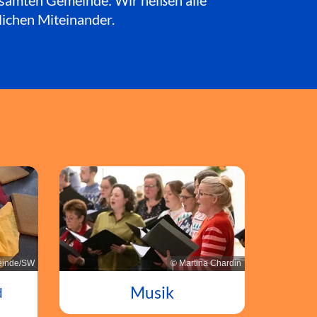
esamten Gemeinde: Wir heißen alle
lichen Miteinander.
© Martina Chardin
inde/SW
Musik
d