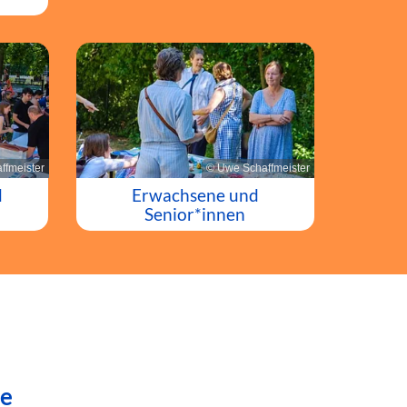
ffmeister
© Uwe Schaffmeister
d
Erwachsene und
Senior*innen
de