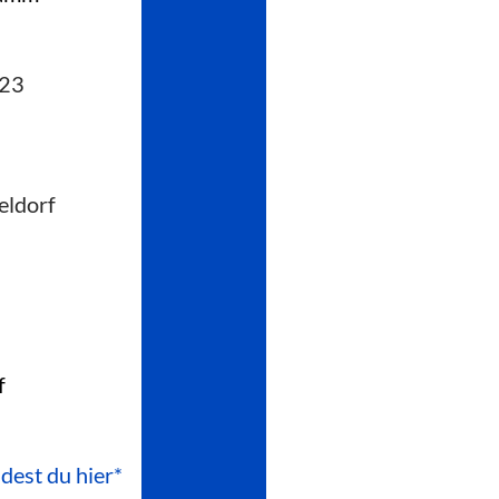
223
eldorf
f
ndest du hier*