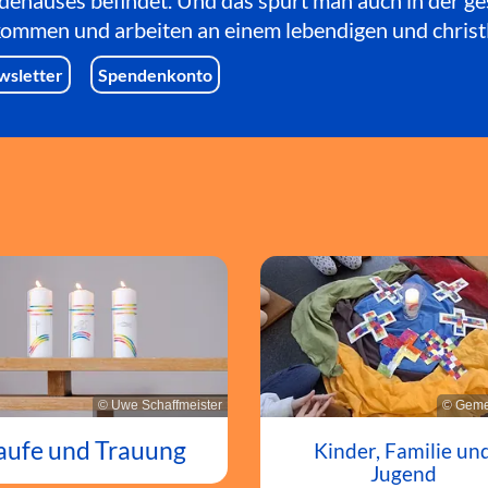
dehauses befindet. Und das spürt man auch in der g
lkommen und arbeiten an einem lebendigen und christ
wsletter
Spendenkonto
© Uwe Schaffmeister
© Geme
aufe und Trauung
Kinder, Familie un
Jugend