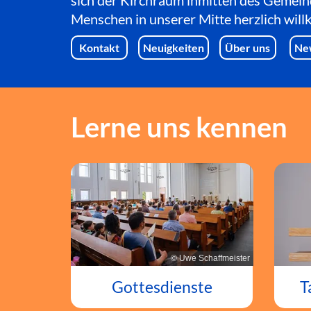
sich der Kirchraum inmitten des Gemein
Menschen in unserer Mitte herzlich wil
Kontakt
Neuigkeiten
Über uns
Ne
Lerne uns kennen
© Uwe Schaffmeister
T
Gottesdienste