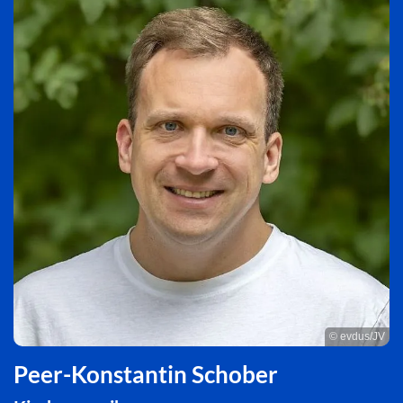
© evdus/JV
Peer-Konstantin Schober