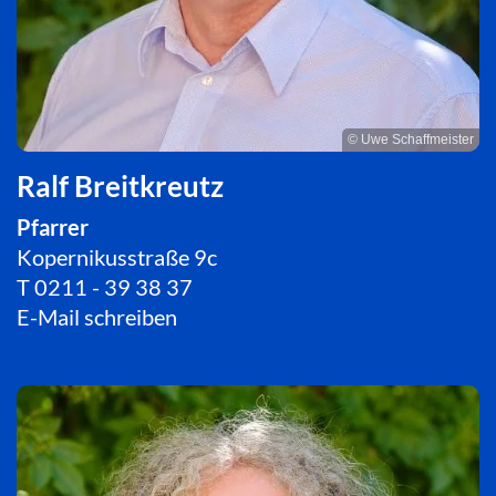
© Uwe Schaffmeister
Ralf Breitkreutz
Pfarrer
Kopernikusstraße 9c
T
0211 - 39 38 37
E-Mail schreiben