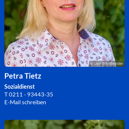
© Uwe Schaffmeister
Petra Tietz
Sozialdienst
T
0211 - 93443-35
E-Mail schreiben