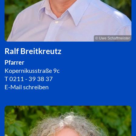
© Uwe Schaffmeister
Ralf Breitkreutz
Pfarrer
Kopernikusstraße 9c
T
0211 - 39 38 37
E-Mail schreiben