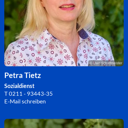
© Uwe Schaffmeister
Petra Tietz
Sozialdienst
T
0211 - 93443-35
E-Mail schreiben