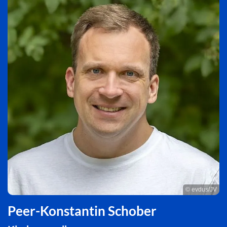
© evdus/JV
Peer-Konstantin Schober