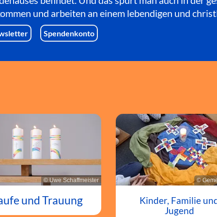
dehauses befindet. Und das spürt man auch in der g
lkommen und arbeiten an einem lebendigen und christ
wsletter
Spendenkonto
© Uwe Schaffmeister
© Geme
aufe und Trauung
Kinder, Familie un
Jugend