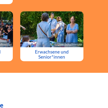
ffmeister
© Uwe Schaffmeister
d
Erwachsene und
Senior*innen
de