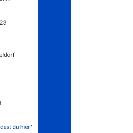
223
eldorf
f
ndest du hier*