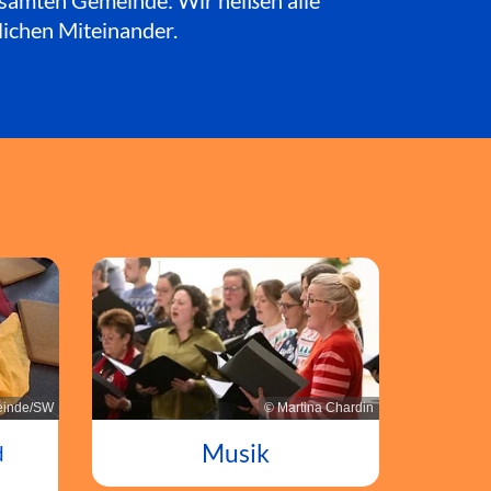
esamten Gemeinde: Wir heißen alle
lichen Miteinander.
© Martina Chardin
inde/SW
Musik
d