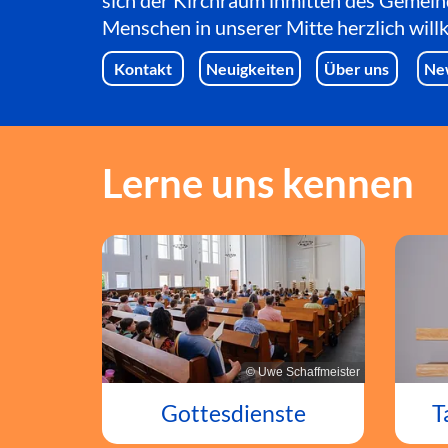
sich der Kirchraum inmitten des Gemein
Menschen in unserer Mitte herzlich wil
Kontakt
Neuigkeiten
Über uns
Ne
Lerne uns kennen
© Uwe Schaffmeister
T
Gottesdienste