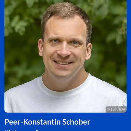
© evdus/JV
Peer-Konstantin Schober