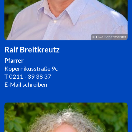
© Uwe Schaffmeister
Ralf Breitkreutz
Pfarrer
Kopernikusstraße 9c
T
0211 - 39 38 37
E-Mail schreiben