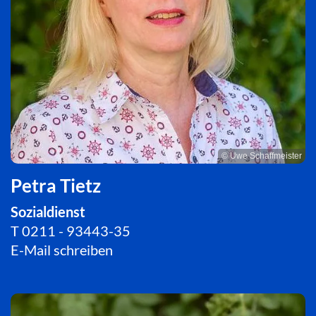
© Uwe Schaffmeister
Petra Tietz
Sozialdienst
T
0211 - 93443-35
E-Mail schreiben