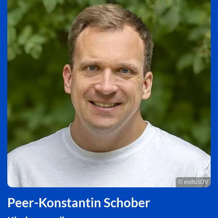
© evdus/JV
Peer-Konstantin Schober