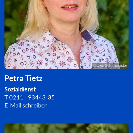
© Uwe Schaffmeister
Petra Tietz
Sozialdienst
T
0211 - 93443-35
E-Mail schreiben