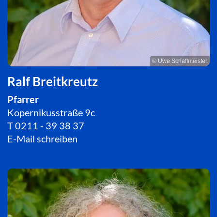
© Uwe Schaffmeister
Ralf Breitkreutz
Pfarrer
Kopernikusstraße 9c
T
0211 - 39 38 37
E-Mail schreiben