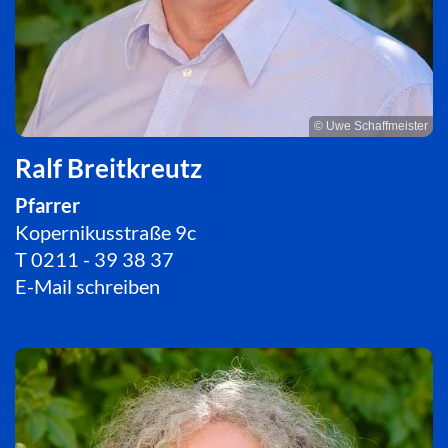
© Uwe Schaffmeister
Ralf Breitkreutz
Pfarrer
Kopernikusstraße 9c
T
0211 - 39 38 37
E-Mail schreiben