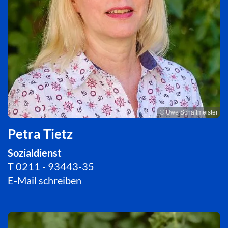
© Uwe Schaffmeister
Petra Tietz
Sozialdienst
T
0211 - 93443-35
E-Mail schreiben