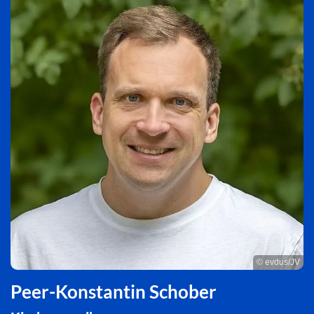
© evdus/JV
Peer-Konstantin Schober