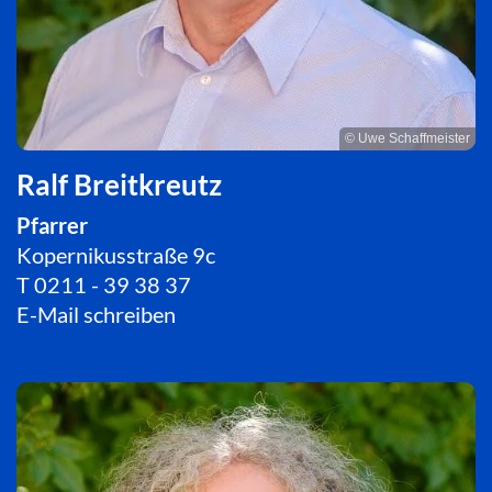
© Uwe Schaffmeister
Ralf Breitkreutz
Pfarrer
Kopernikusstraße 9c
T
0211 - 39 38 37
E-Mail schreiben