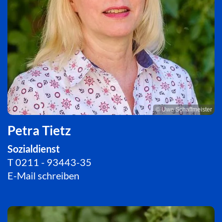
© Uwe Schaffmeister
Petra Tietz
Sozialdienst
T
0211 - 93443-35
E-Mail schreiben