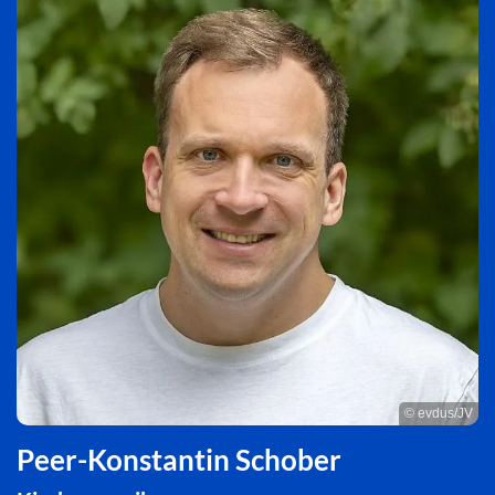
© evdus/JV
Peer-Konstantin Schober