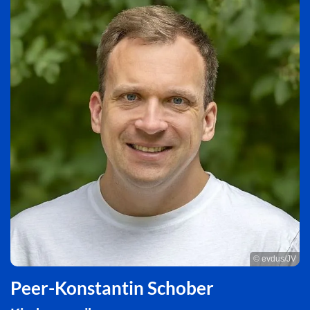
© evdus/JV
Peer-Konstantin Schober