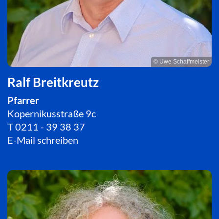
© Uwe Schaffmeister
Ralf Breitkreutz
Pfarrer
Kopernikusstraße 9c
T
0211 - 39 38 37
E-Mail schreiben