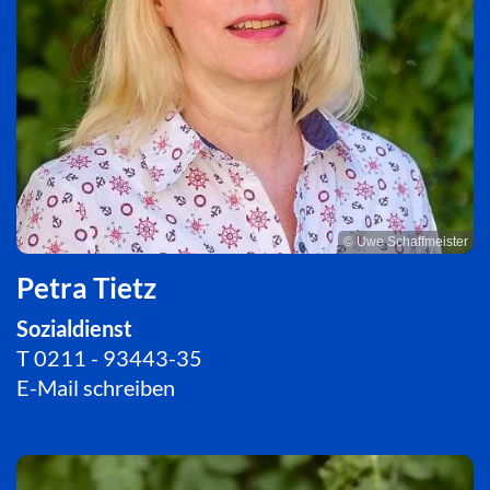
© Uwe Schaffmeister
Petra Tietz
Sozialdienst
T
0211 - 93443-35
E-Mail schreiben