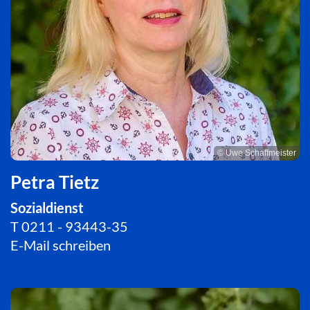
© Uwe Schaffmeister
Petra Tietz
Sozialdienst
T
0211 - 93443-35
E-Mail schreiben