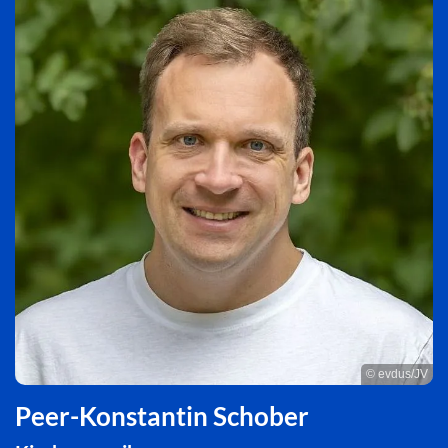
© evdus/JV
Peer-Konstantin Schober