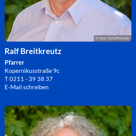
© Uwe Schaffmeister
Ralf Breitkreutz
Pfarrer
Kopernikusstraße 9c
T
0211 - 39 38 37
E-Mail schreiben