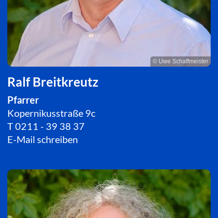
© Uwe Schaffmeister
Ralf Breitkreutz
Pfarrer
Kopernikusstraße 9c
T
0211 - 39 38 37
E-Mail schreiben