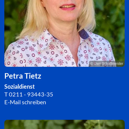
© Uwe Schaffmeister
Petra Tietz
Sozialdienst
T
0211 - 93443-35
E-Mail schreiben