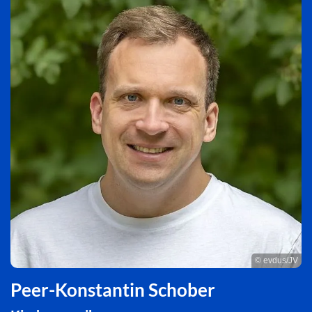
© evdus/JV
Peer-Konstantin Schober