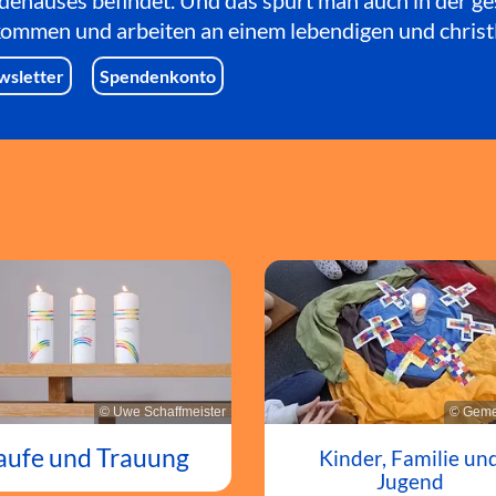
dehauses befindet. Und das spürt man auch in der g
lkommen und arbeiten an einem lebendigen und christ
wsletter
Spendenkonto
© Uwe Schaffmeister
© Geme
aufe und Trauung
Kinder, Familie un
Jugend