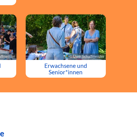
ffmeister
© Uwe Schaffmeister
d
Erwachsene und
Senior*innen
de