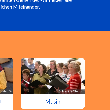
esamten Gemeinde: Wir heißen alle
lichen Miteinander.
© Martina Chardin
inde/SW
Musik
d