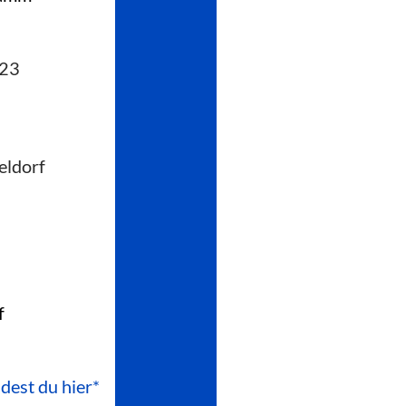
223
eldorf
f
ndest du hier*