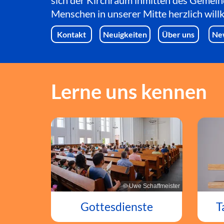
sich der Kirchraum inmitten des Gemein
Menschen in unserer Mitte herzlich wil
Kontakt
Neuigkeiten
Über uns
Ne
Lerne uns kennen
© Uwe Schaffmeister
T
Gottesdienste