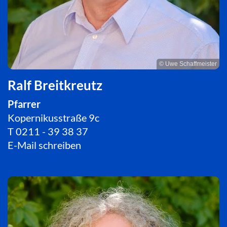
© Uwe Schaffmeister
Ralf Breitkreutz
Pfarrer
Kopernikusstraße 9c
T
0211 - 39 38 37
E-Mail schreiben