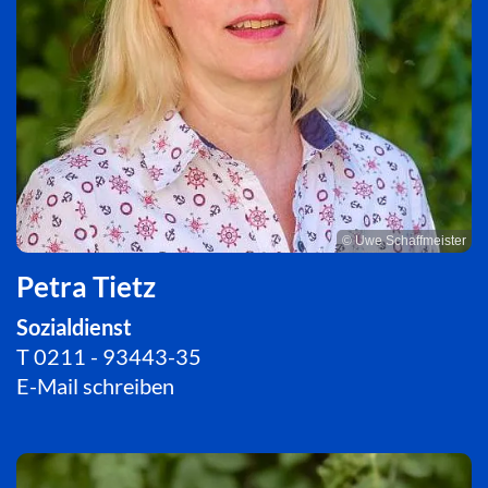
© Uwe Schaffmeister
Petra Tietz
Sozialdienst
T
0211 - 93443-35
E-Mail schreiben