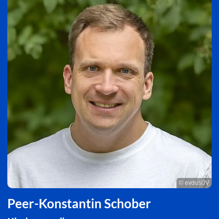
© evdus/JV
Peer-Konstantin Schober