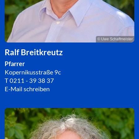
© Uwe Schaffmeister
Ralf Breitkreutz
Pfarrer
Kopernikusstraße 9c
T
0211 - 39 38 37
E-Mail schreiben