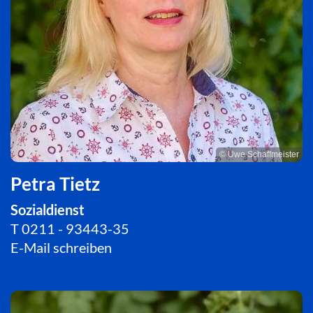
© Uwe Schaffmeister
Petra Tietz
Sozialdienst
T
0211 - 93443-35
E-Mail schreiben