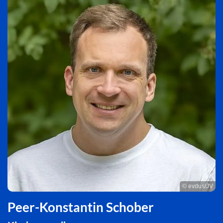
© evdus/JV
Peer-Konstantin Schober