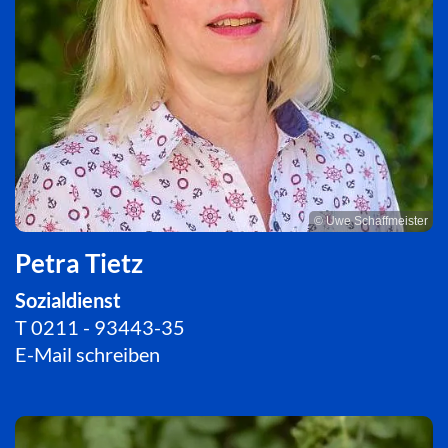
© Uwe Schaffmeister
Petra Tietz
Sozialdienst
T
0211 - 93443-35
E-Mail schreiben