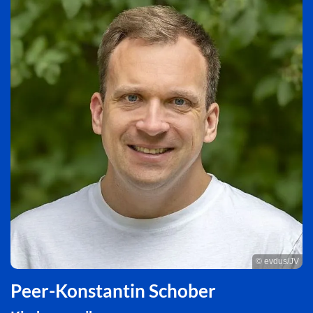
© evdus/JV
Peer-Konstantin Schober