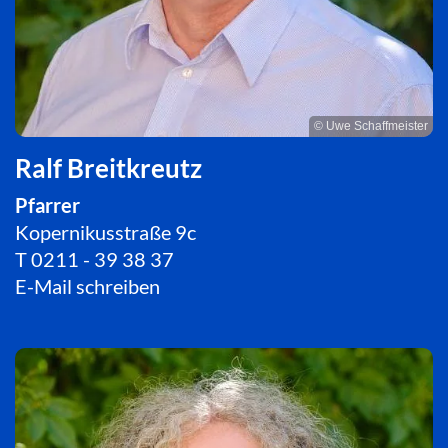
© Uwe Schaffmeister
Ralf Breitkreutz
Pfarrer
Kopernikusstraße 9c
T
0211 - 39 38 37
E-Mail schreiben