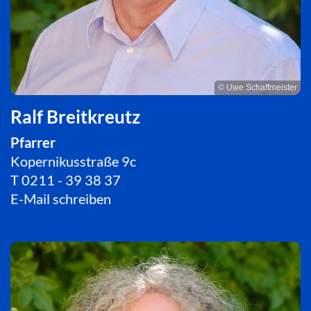
© Uwe Schaffmeister
Ralf Breitkreutz
Pfarrer
Kopernikusstraße 9c
T
0211 - 39 38 37
E-Mail schreiben