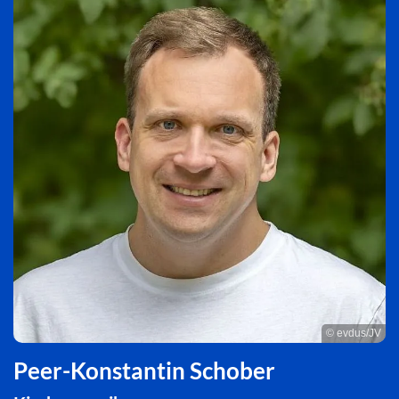
© evdus/JV
Peer-Konstantin Schober