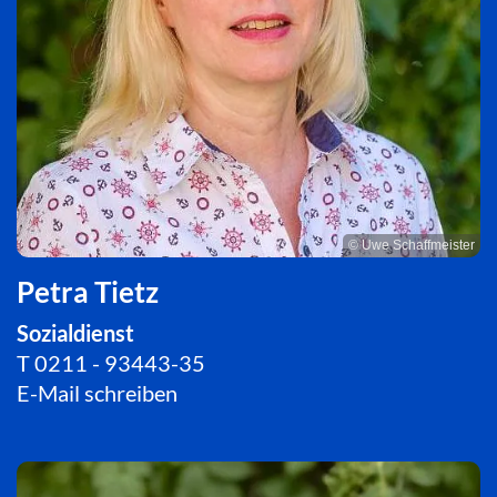
© Uwe Schaffmeister
Petra Tietz
Sozialdienst
T
0211 - 93443-35
E-Mail schreiben