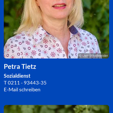
© Uwe Schaffmeister
Petra Tietz
Sozialdienst
T
0211 - 93443-35
E-Mail schreiben