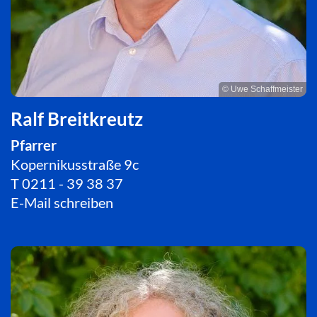
© Uwe Schaffmeister
Ralf Breitkreutz
Pfarrer
Kopernikusstraße 9c
T
0211 - 39 38 37
E-Mail schreiben