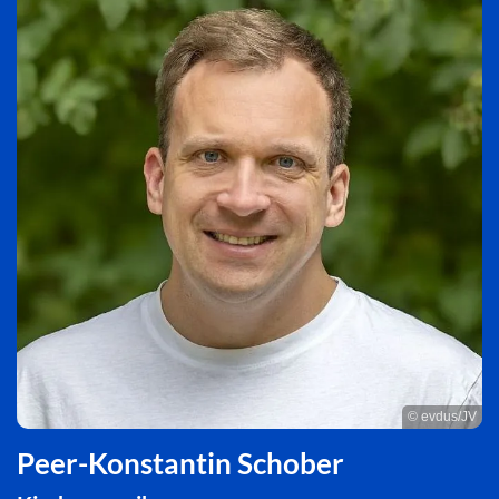
© evdus/JV
Peer-Konstantin Schober