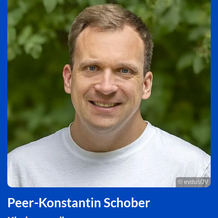
© evdus/JV
Peer-Konstantin Schober