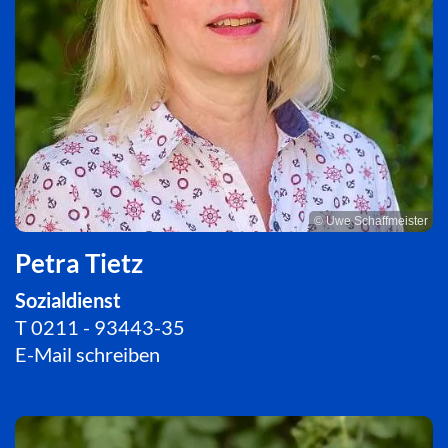
© Uwe Schaffmeister
Petra Tietz
Sozialdienst
T
0211 - 93443-35
E-Mail schreiben