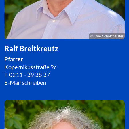
© Uwe Schaffmeister
Ralf Breitkreutz
Pfarrer
Kopernikusstraße 9c
T
0211 - 39 38 37
E-Mail schreiben