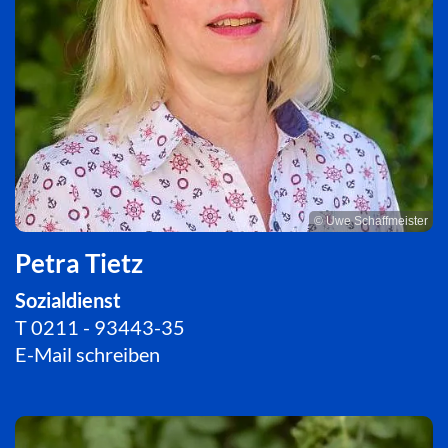
© Uwe Schaffmeister
Petra Tietz
Sozialdienst
T
0211 - 93443-35
E-Mail schreiben