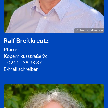
© Uwe Schaffmeister
Ralf Breitkreutz
Pfarrer
Kopernikusstraße 9c
T
0211 - 39 38 37
E-Mail schreiben