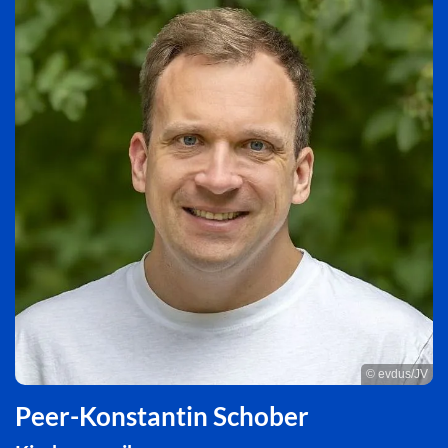
© evdus/JV
Peer-Konstantin Schober