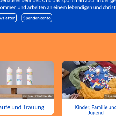
dehauses befindet. Und das spürt man auch in der g
lkommen und arbeiten an einem lebendigen und christ
wsletter
Spendenkonto
© Uwe Schaffmeister
© Geme
aufe und Trauung
Kinder, Familie un
Jugend