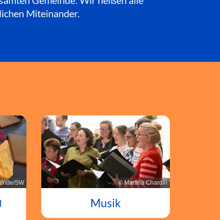
esamten Gemeinde: Wir heißen alle
lichen Miteinander.
© Martina Chardin
inde/SW
Musik
d