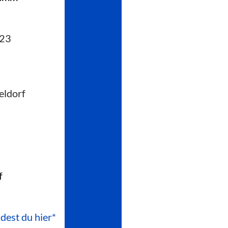
223
eldorf
f
ndest du hier*