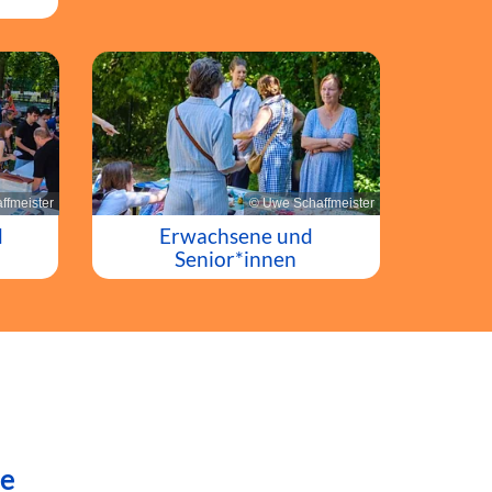
ffmeister
© Uwe Schaffmeister
d
Erwachsene und
Senior*innen
de