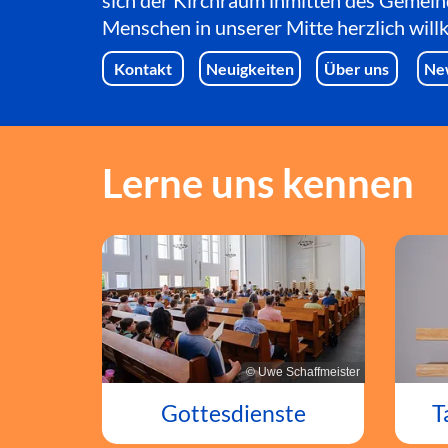
sich der Kirchraum inmitten des Gemein
Menschen in unserer Mitte herzlich wil
Kontakt
Neuigkeiten
Über uns
Ne
Lerne uns kennen
© Uwe Schaffmeister
T
Gottesdienste