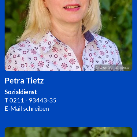
© Uwe Schaffmeister
Petra Tietz
Sozialdienst
T
0211 - 93443-35
E-Mail schreiben