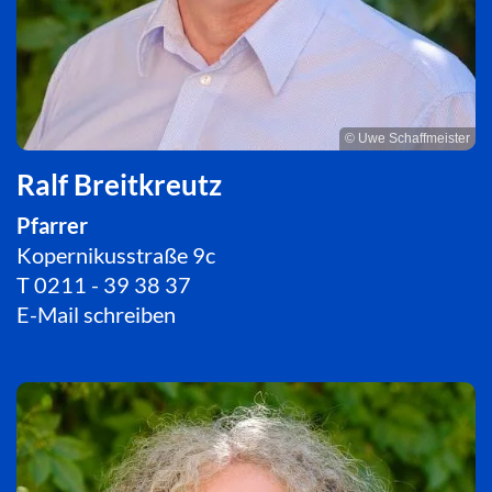
© Uwe Schaffmeister
Ralf Breitkreutz
Pfarrer
Kopernikusstraße 9c
T
0211 - 39 38 37
E-Mail schreiben