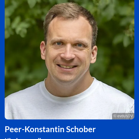
© evdus/JV
Peer-Konstantin Schober