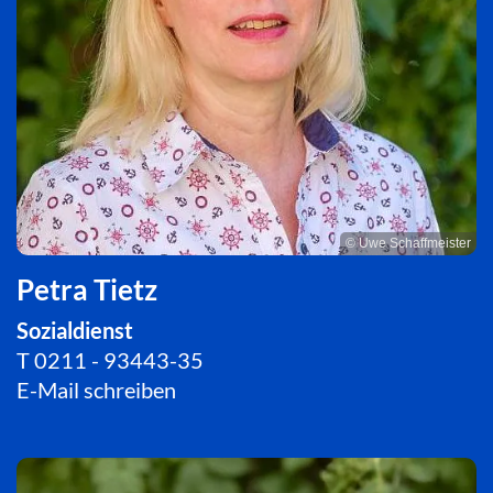
© Uwe Schaffmeister
Petra Tietz
Sozialdienst
T
0211 - 93443-35
E-Mail schreiben