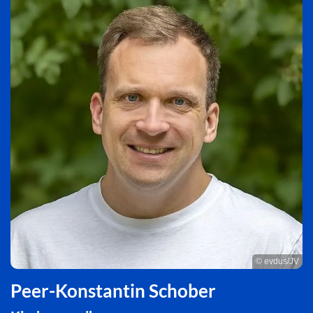
© evdus/JV
Peer-Konstantin Schober