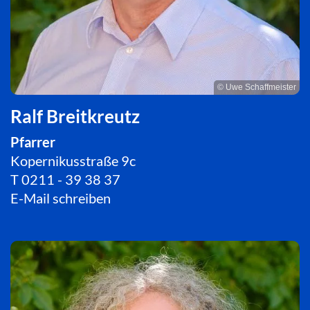
© Uwe Schaffmeister
Ralf Breitkreutz
Pfarrer
Kopernikusstraße 9c
T
0211 - 39 38 37
E-Mail schreiben