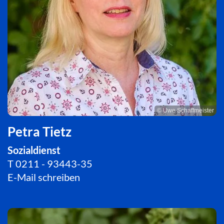
© Uwe Schaffmeister
Petra Tietz
Sozialdienst
T
0211 - 93443-35
E-Mail schreiben