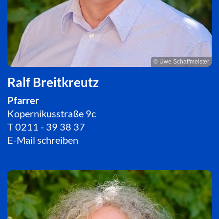
© Uwe Schaffmeister
Ralf Breitkreutz
Pfarrer
Kopernikusstraße 9c
T
0211 - 39 38 37
E-Mail schreiben