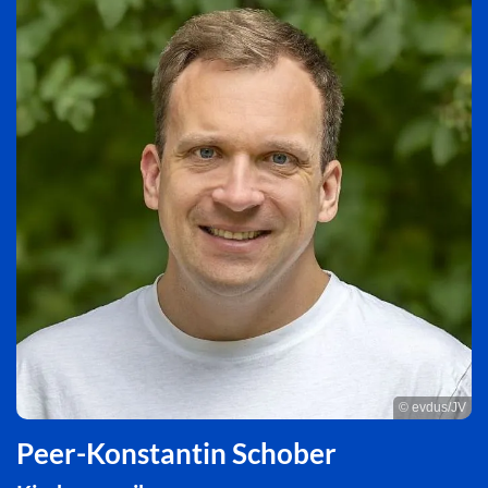
© evdus/JV
Peer-Konstantin Schober