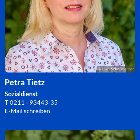
© Uwe Schaffmeister
Petra Tietz
Sozialdienst
T
0211 - 93443-35
E-Mail schreiben