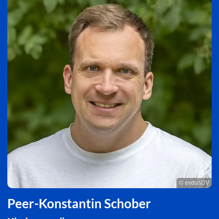
© evdus/JV
Peer-Konstantin Schober