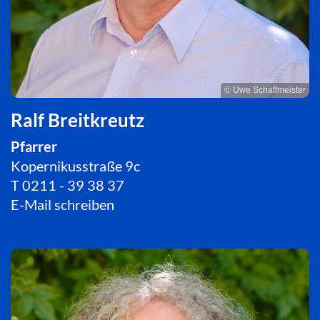
© Uwe Schaffmeister
Ralf Breitkreutz
Pfarrer
Kopernikusstraße 9c
T
0211 - 39 38 37
E-Mail schreiben