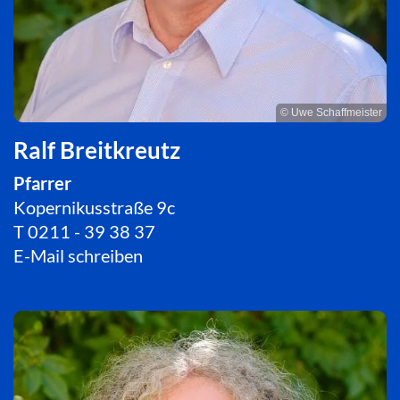
© Uwe Schaffmeister
Ralf Breitkreutz
Pfarrer
Kopernikusstraße 9c
T
0211 - 39 38 37
E-Mail schreiben