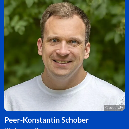
© evdus/JV
Peer-Konstantin Schober