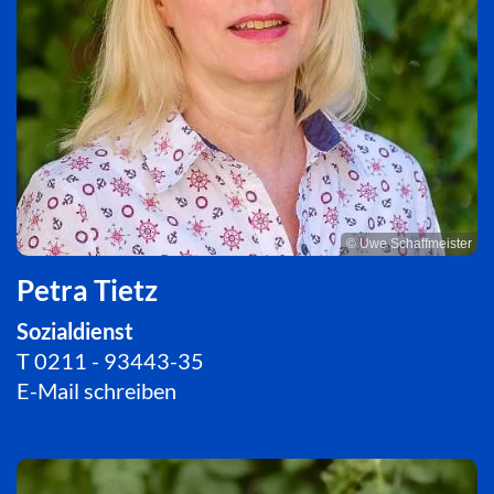
© Uwe Schaffmeister
Petra Tietz
Sozialdienst
T
0211 - 93443-35
E-Mail schreiben