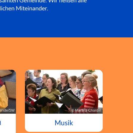
esamten Gemeinde: Wir heißen alle
lichen Miteinander.
© Martina Chardin
inde/SW
Musik
d