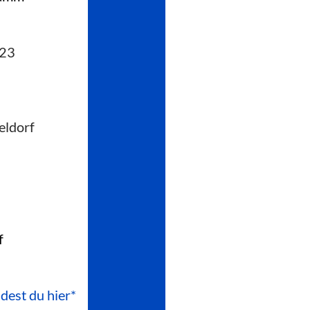
223
eldorf
f
ndest du hier*