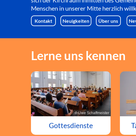
sich der Kirchraum inmitten des Gemein
Menschen in unserer Mitte herzlich wil
Kontakt
Neuigkeiten
Über uns
Ne
Lerne uns kennen
© Uwe Schaffmeister
T
Gottesdienste