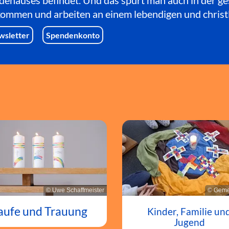
dehauses befindet. Und das spürt man auch in der g
lkommen und arbeiten an einem lebendigen und christ
wsletter
Spendenkonto
© Uwe Schaffmeister
© Geme
aufe und Trauung
Kinder, Familie un
Jugend