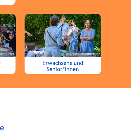
ffmeister
© Uwe Schaffmeister
d
Erwachsene und
Senior*innen
de